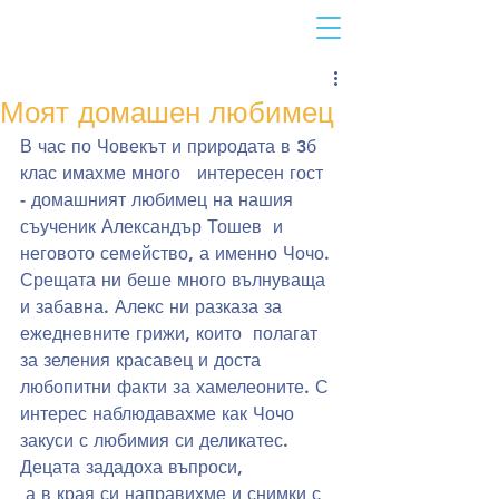
Моят домашен любимец
В час по Човекът и природата в 3б 
клас имахме много   интересен гост 
- домашният любимец на нашия 
съученик Александър Тошев  и 
неговото семейство, а именно Чочо.
Срещата ни беше много вълнуваща 
и забавна. Алекс ни разказа за 
ежедневните грижи, които  полагат 
за зеления красавец и доста 
любопитни факти за хамелеоните. С 
интерес наблюдавахме как Чочо 
закуси с любимия си деликатес. 
Децата зададоха въпроси,  
 а в края си направихме и снимки с 